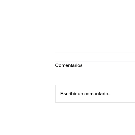
Comentarios
Escribir un comentario...
Baneco en el escenario de la
Semana de Acción Climática
de Londres