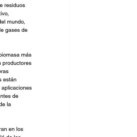
e residuos 
ivo, 
del mundo, 
de gases de 
e biomasa más 
n productores 
bras 
s están 
 aplicaciones 
entes de 
de la 
an en los 