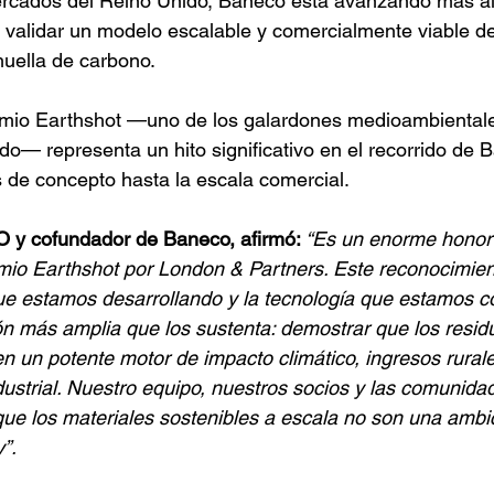
rcados del Reino Unido, Baneco está avanzando más all
a validar un modelo escalable y comercialmente viable de
huella de carbono.
mio Earthshot —uno de los galardones medioambiental
do— representa un hito significativo en el recorrido de 
 de concepto hasta la escala comercial.
O y cofundador de Baneco, afirmó: 
“Es un enorme honor
io Earthshot por London & Partners. Este reconocimient
ue estamos desarrollando y la tecnología que estamos c
ón más amplia que los sustenta: demostrar que los residu
n un potente motor de impacto climático, ingresos rurale
ustrial. Nuestro equipo, nuestros socios y las comunidad
e los materiales sostenibles a escala no son una ambici
”.