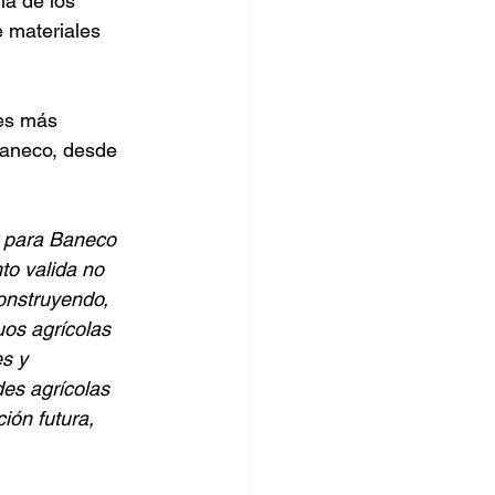
á de los 
 materiales 
es más 
Baneco, desde 
 para Baneco 
o valida no 
onstruyendo, 
os agrícolas 
s y 
es agrícolas 
ón futura, 