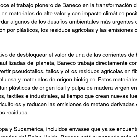
ce el trabajo pionero de Baneco en la transformación d
en materiales de alto valor y con impacto climático posit
rdar algunos de los desafíos ambientales más urgentes 
n por plásticos, los residuos agrícolas y las emisiones 
ivo de desbloquear el valor de una de las corrientes d
autilizadas del planeta, Baneco trabaja directamente co
tir pseudotallos, tallos y otros residuos agrícolas en fi
elulosa y materiales de origen biológico. Estos materiale
uir plásticos de origen fósil y pulpa de madera virgen en
s, textiles e industriales, al tiempo que crean nuevas fu
ricultores y reducen las emisiones de metano derivadas 
os residuos.
pa y Sudamérica, incluidos envases que ya se encuentr