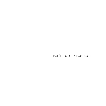
VISIÓN
¿Qué hacemos?
CARRERAS
NOTICIAS
EQUIPO
POLÍTICA DE PRIVACIDAD